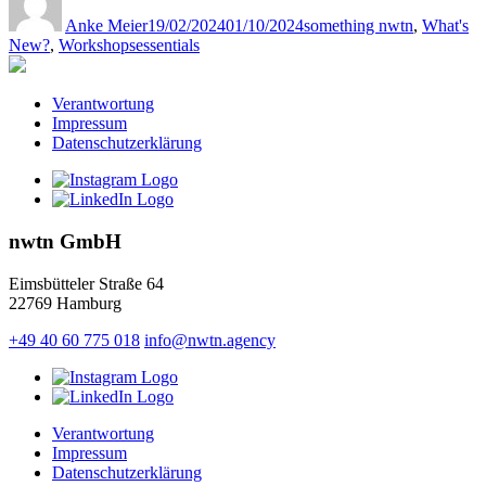
am
Anke Meier
19/02/2024
01/10/2024
something nwtn
,
What's
Schlagwörter
New?
,
Workshops
essentials
Verantwortung
Impressum
Datenschutzerklärung
nwtn GmbH
Eimsbütteler Straße 64
22769 Hamburg
+49 40 60 775 018
info@nwtn.agency
Verantwortung
Impressum
Datenschutzerklärung