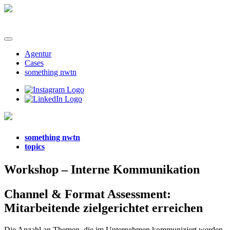
Zum
Inhalt
springen
Agentur
Cases
something nwtn
something nwtn
topics
Workshop – Interne Kommunikation
Channel & Format Assessment:
Mitarbeitende zielgerichtet erreichen
Die Anzahl an Themen, die im Unternehmen kommuniziert werden