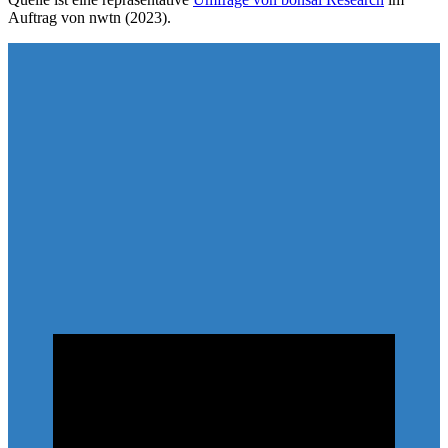
Auftrag von nwtn (2023).
nwtn Specialist:
Anke Meier-Höppner