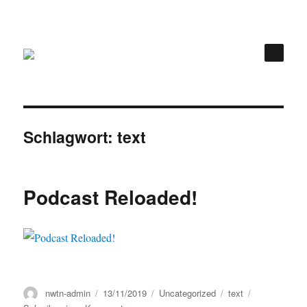
Schlagwort:
text
Podcast Reloaded!
Autor
Veröffentlicht
Kategorien
Schlagwörter
nwtn-admin
13/11/2019
Uncategorized
text
am