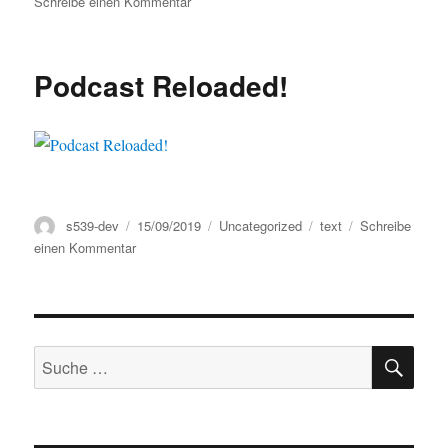
zu
Schreibe einen Kommentar
Podcast
Reloaded!
Podcast Reloaded!
Autor
Veröffentlicht
Kategorien
Schlagwörter
s539-dev
15/09/2019
Uncategorized
text
Schreibe
am
zu
einen Kommentar
Podcast
Reloaded!
SU
Suche
nach: